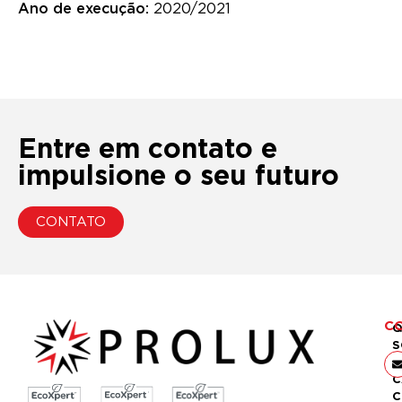
Ano de execução:
2020/2021
Entre em contato e
impulsione o seu futuro
CONTATO
C
Q
S
S
C
C