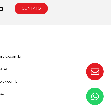
o
CONTATO
rolux.com.br
-6040
olux.com.br
593